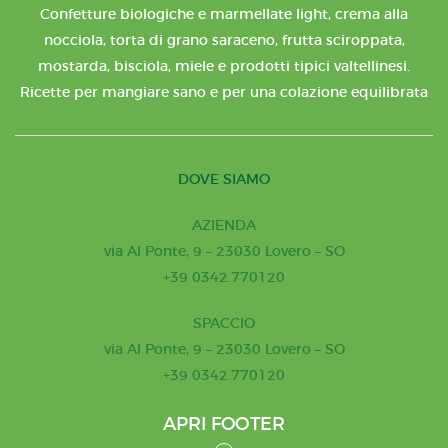
Confetture biologiche e marmellate light, crema alla
nocciola, torta di grano saraceno, frutta sciroppata,
mostarda, bisciola, miele e prodotti tipici valtellinesi.
Ricette per mangiare sano e per una colazione equilibrata
DOVE SIAMO
AZIENDA
via Al Ponte, 9 – 23030 Lovero – SO
+39 0342.770120
SPACCIO
via Al Ponte, 9 – 23030 Lovero – SO
+39 0342.770120
APRI FOOTER