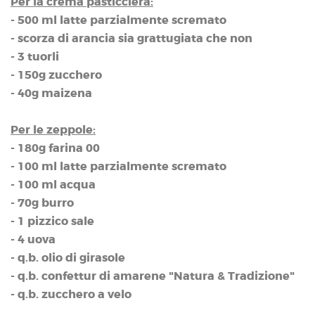
Per la crema pasticciera:
- 500 ml latte parzialmente scremato
- scorza di arancia sia grattugiata che non
- 3 tuorli
- 150g zucchero
- 40g maizena
Per le zeppole:
- 180g farina 00
- 100 ml latte parzialmente scremato
- 100 ml acqua
- 70g burro
- 1 pizzico sale
- 4 uova
- q.b. olio di girasole
- q.b. confettur di amarene "Natura & Tradizione"
- q.b. zucchero a velo