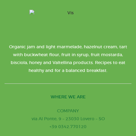
Organic jam and light marmelade, hazelnut cream, tart
with buckwheat flour, fruit in syrup, fruit mostarda,
bisciola, honey and Valtellina products. Recipes to eat
healthy and for a balanced breakfast.
WHERE WE ARE
COMPANY
via Al Ponte, 9 – 23030 Lovero – SO
+39 0342.770120