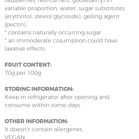
raspberries, red-currant, gooseberry) in
variable proportion, water, sugar substitutes
(erythritol, steviol glycoside), gelling agent
(pectin).
* contains naturally occurring sugar
* an immoderate cosumption could have
laxative effects
FRUIT CONTENT:
70g per 100g
STORING INFORMATION:
Keep in refrigerator after opening and
consume within some days.
OTHER INFORMATION:
It doesn’t contain allergenes.
VEGAN