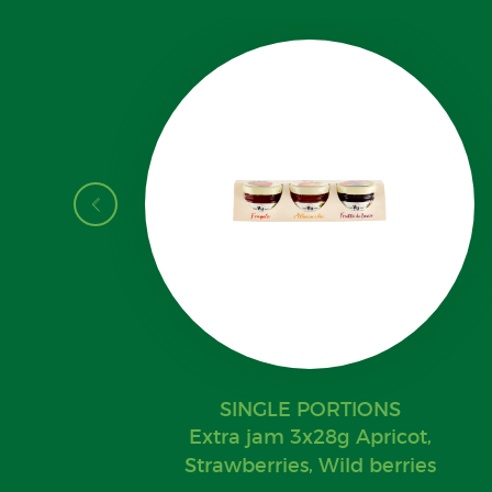
SINGLE PORTIONS
Extra jam 3x28g Apricot,
Strawberries, Wild berries