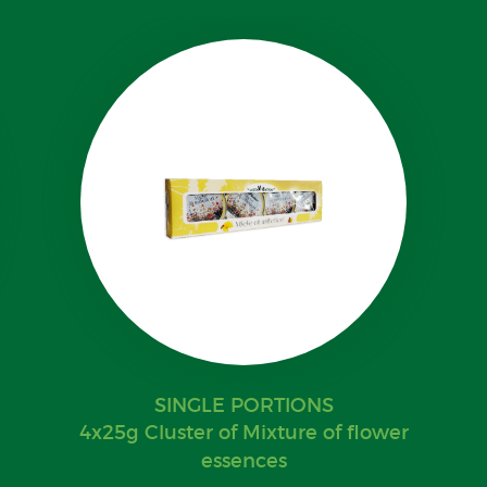
SINGLE PORTIONS
4x25g Cluster of Mixture of flower
essences