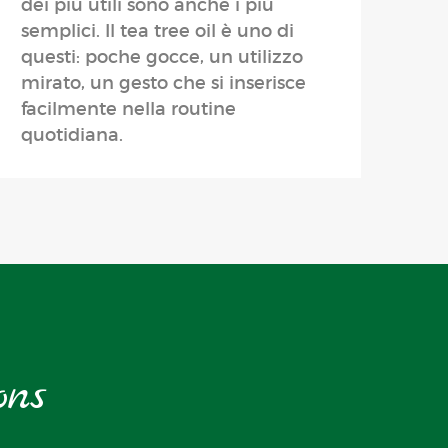
dei più utili sono anche i più
semplici. Il tea tree oil è uno di
questi: poche gocce, un utilizzo
mirato, un gesto che si inserisce
facilmente nella routine
quotidiana.
ons