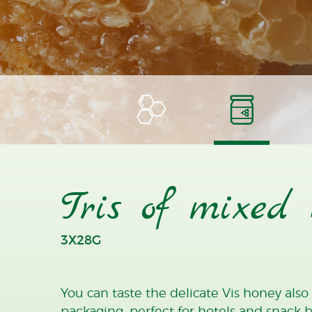
Tris of mixed 
3X28G
You can taste the delicate Vis honey also
packaging, perfect for hotels and snack ba