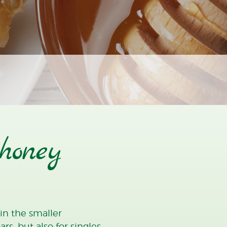
honey
 in the smaller
rs, but also for singles