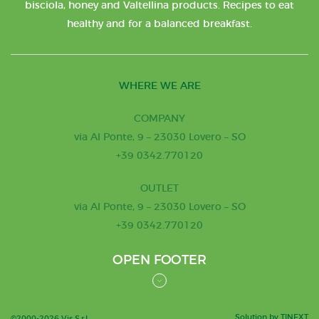
bisciola, honey and Valtellina products. Recipes to eat
healthy and for a balanced breakfast.
WHERE WE ARE
COMPANY
via Al Ponte, 9 – 23030 Lovero – SO
+39 0342.770120
OUTLET
via Al Ponte, 9 – 23030 Lovero – SO
+39 0342.770120
OPEN FOOTER
Solution by TINEXT
©2000-2026 Vis S.r.l