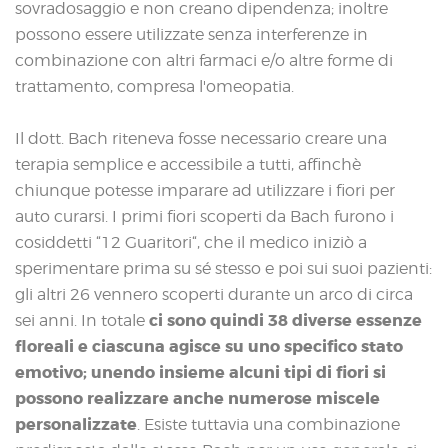
sovradosaggio e non creano dipendenza; inoltre
possono essere utilizzate senza interferenze in
combinazione con altri farmaci e/o altre forme di
trattamento, compresa l'omeopatia.
Il dott. Bach riteneva fosse necessario creare una
terapia semplice e accessibile a tutti, affinchè
chiunque potesse imparare ad utilizzare i fiori per
auto curarsi. I primi fiori scoperti da Bach furono i
cosiddetti “12 Guaritori“, che il medico iniziò a
sperimentare prima su sé stesso e poi sui suoi pazienti:
gli altri 26 vennero scoperti durante un arco di circa
ci sono quindi 38 diverse essenze
sei anni. In totale
floreali e ciascuna agisce su uno specifico stato
emotivo; unendo insieme alcuni tipi di fiori si
possono realizzare anche numerose miscele
personalizzate
. Esiste tuttavia una combinazione