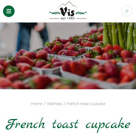
IT
Home
Wellness
French toast cupcake
French toast cupcake