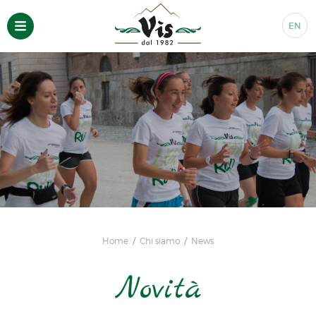
EN
Home
Chi siamo
News
Novità