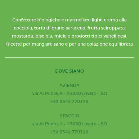
Confetture biologiche e marmellate light, crema alla
nocciola, torta di grano saraceno, frutta sciroppata,
mostarda, bisciola, miele e prodotti tipici valtellinesi.
Ricette per mangiare sano e per una colazione equilibrata
DOVE SIAMO
AZIENDA
via Al Ponte, 9 – 23030 Lovero – SO
+39 0342.770120
SPACCIO
via Al Ponte, 9 – 23030 Lovero – SO
+39 0342.770120