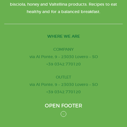
bisciola, honey and Valtellina products. Recipes to eat
healthy and for a balanced breakfast.
WHERE WE ARE
COMPANY
via Al Ponte, 9 – 23030 Lovero – SO
+39 0342.770120
OUTLET
via Al Ponte, 9 – 23030 Lovero – SO
+39 0342.770120
OPEN FOOTER