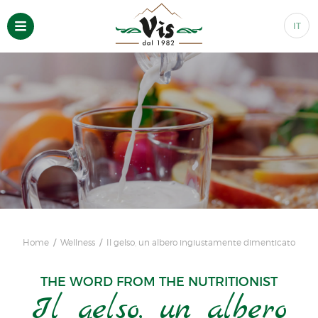
IT
Home
Wellness
Il gelso, un albero ingiustamente dimenticato
THE WORD FROM THE NUTRITIONIST
Il gelso, un albero