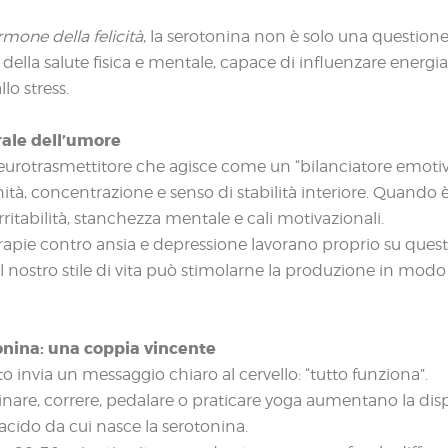
ormone della felicità
, la serotonina non è solo una question
a della salute fisica e mentale, capace di influenzare energi
llo stress.
rale dell’umore
eurotrasmettitore che agisce come un “bilanciatore emotivo”
nità, concentrazione e senso di stabilità interiore. Quando è
itabilità, stanchezza mentale e cali motivazionali.
rapie contro ansia e depressione lavorano proprio su quest
l nostro stile di vita può stimolarne la produzione in modo
nina: una coppia vincente
 invia un messaggio chiaro al cervello: “tutto funziona”.
are, correre, pedalare o praticare yoga aumentano la disp
acido da cui nasce la serotonina.