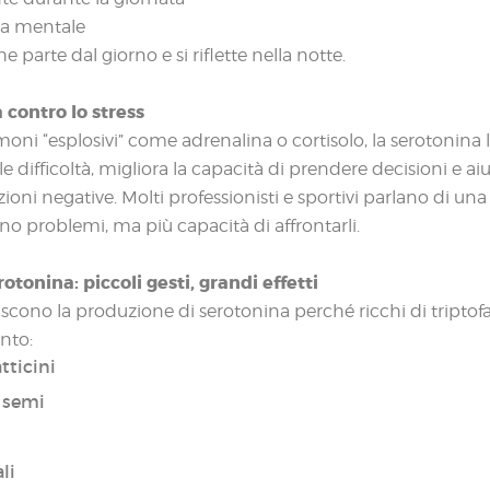
za mentale
e parte dal giorno e si riflette nella notte.
 contro lo stress
moni “esplosivi” come adrenalina o cortisolo, la serotonina 
le difficoltà, migliora la capacità di prendere decisioni e aiu
ioni negative. Molti professionisti e sportivi parlano di un
o problemi, ma più capacità di affrontarli.
tonina: piccoli gesti, grandi effetti
riscono la produzione di serotonina perché ricchi di tripto
ento:
tticini
e semi
li