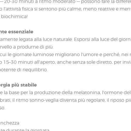
 — 20-30 minuti a ritmo moderato — possono fare la differ
l’attività fisica si sentono più calme, meno reattive e men
 biochimica!
nte essenziale
amente legata alla luce naturale. Esporsi alla luce del giorn
ervello a produrne di più.
 cui le giornate luminose migliorano l’umore e perché, nei 
no 15–30 minuti all’aperto, anche senza sole diretto, per invi
tente di riequilibrio.
rgia più stabile
e la base per la produzione della melatonina, l’ormone de
librati, il ritmo sonno-veglia diventa più regolare, il riposo p
so.
anchezza
te durante la giornata