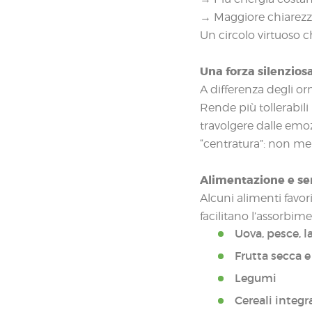
→ Maggiore chiarez
Un circolo virtuoso ch
Una forza silenziosa
A differenza degli or
Rende più tollerabili 
travolgere dalle emoz
“centratura”: non men
Alimentazione e sero
Alcuni alimenti favo
facilitano l’assorbim
Uova, pesce, la
Frutta secca 
Legumi
Cereali integra