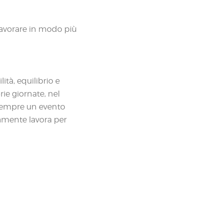
 lavorare in modo più
tà, equilibrio e
rie giornate, nel
è sempre un evento
samente lavora per