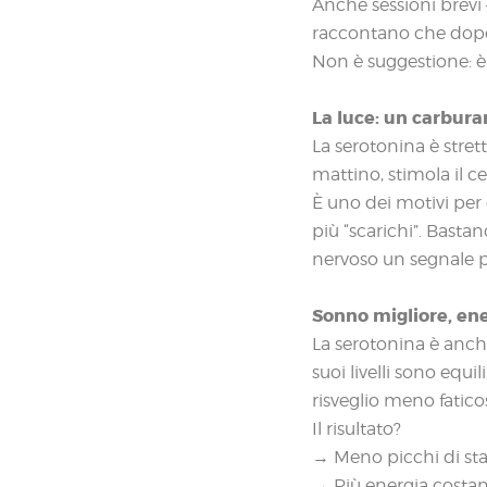
Anche sessioni brevi
raccontano che dopo 
Non è suggestione: è
La luce: un carbura
La serotonina è strett
mattino, stimola il c
È uno dei motivi per
più “scarichi”. Basta
nervoso un segnale po
Sonno migliore, ene
La serotonina è anch
suoi livelli sono equi
risveglio meno fatico
Il risultato?
→ Meno picchi di st
→ Più energia costan