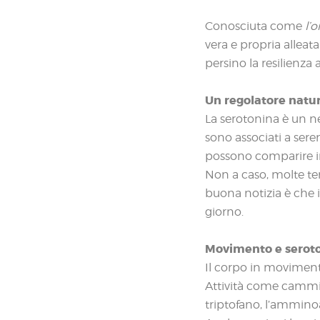
Conosciuta come
l’
vera e propria alleat
persino la resilienza a
Un regolatore natu
La serotonina è un n
sono associati a sere
possono comparire irr
Non a caso, molte te
buona notizia è che i
giorno.
Movimento e seroto
Il corpo in movimento
Attività come cammin
triptofano, l’ammino