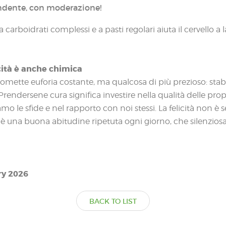
ndente, con moderazione!
a carboidrati complessi e a pasti regolari aiuta il cervello a
icità è anche chimica
mette euforia costante, ma qualcosa di più prezioso: stabili
rendersene cura significa investire nella qualità delle prop
mo le sfide e nel rapporto con noi stessi. La felicità non 
e è una buona abitudine ripetuta ogni giorno, che silenzio
ry 2026
BACK TO LIST