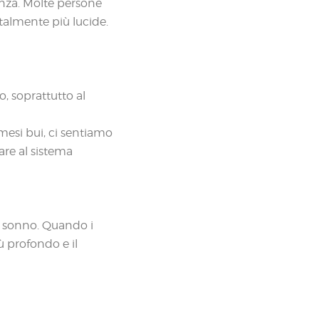
enza. Molte persone
talmente più lucide.
o, soprattutto al
mesi bui, ci sentiamo
are al sistema
l sonno. Quando i
iù profondo e il