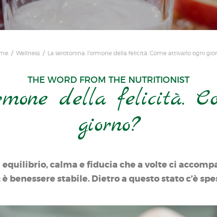
me
Wellness
La serotonina: l'ormone della felicità. Come attivarlo ogni gio
THE WORD FROM THE NUTRITIONIST
ormone della felicità. C
giorno?
i equilibrio, calma e fiducia che a volte ci acco
 è benessere stabile. Dietro a questo stato c’è spes