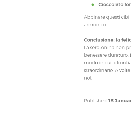
Cioccolato fo
Abbinare questi cibi 
armonico.
Conclusione: la fel
La serotonina non pro
benessere duraturo. P
modo in cui affrontia
straordinario. A volt
noi.
15 Janua
Published