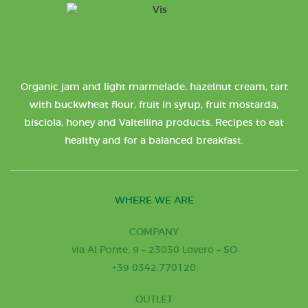
Organic jam and light marmelade, hazelnut cream, tart
with buckwheat flour, fruit in syrup, fruit mostarda,
bisciola, honey and Valtellina products. Recipes to eat
healthy and for a balanced breakfast.
WHERE WE ARE
COMPANY
via Al Ponte, 9 – 23030 Lovero – SO
+39 0342.770120
OUTLET