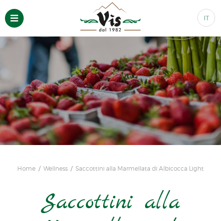
IT
Home
Wellness
Saccottini alla Marmellata di Albicocca Light
Saccottini alla