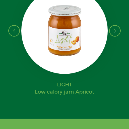
LIGHT
Low calory jam Apricot