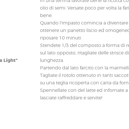
In una terrina lavorate bene la ricotta c
olio di semi. Versate poco per volta la fa
bene.
Quando l’impasto comincia a diventare 
ottenere un panetto liscio ed omogeneo. 
riposare 10 minuti.
Stendete 1/3 del composto a forma di re
sul lato opposto, ritagliate delle strisce
a Light"
lunghezza.
Partendo dal lato farcito con la marmellat
Tagliate il rotolo ottenuto in tanti sacc
su una teglia ricoperta con carta da forn
Spennellate con del latte ed infornate a 
lasciate raffreddare e servite!