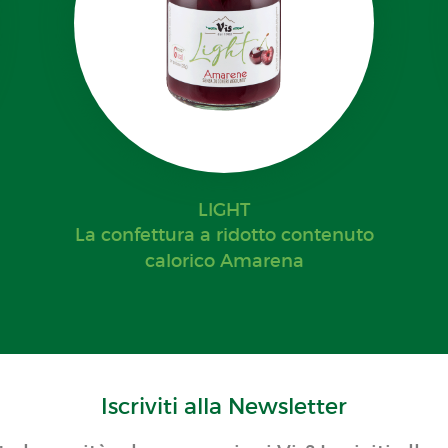
LIGHT
La confettura a ridotto contenuto
calorico Amarena
Iscriviti alla Newsletter