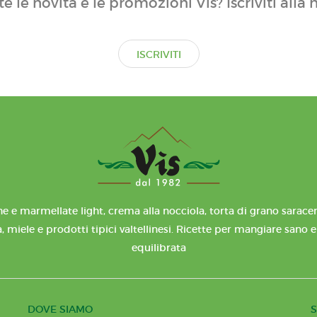
te le novità e le promozioni Vis? Iscriviti alla 
ISCRIVITI
e e marmellate light, crema alla nocciola, torta di grano saracen
, miele e prodotti tipici valtellinesi. Ricette per mangiare sano 
equilibrata
DOVE SIAMO
S