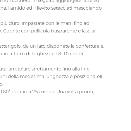
on lo zucchero, in seguito aggiungete latte ed
rina, l’amido ed il lievito setacciati mescolando
più duro, impastate con le mani fino ad
Coprite con pellicola trasparente e lasciar
ttangolo, da un lato disponete la confettura e,
 di circa 1 cm di larghezza e 8-10 cm di
a, arrotolare strettamente fino alla fine.
ottini della medesima lunghezza e posizionateli
o.
180° per circa 25 minuti. Una volta pronti,