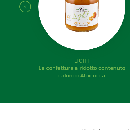
LIGHT
La confettura a ridotto contenuto
calorico Albicocca