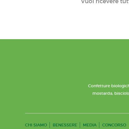
Vuoi ricevere tut
Confetture biologich
mostarda, bisciola
CHI SIAMO
BENESSERE
MEDIA
CONCORSO