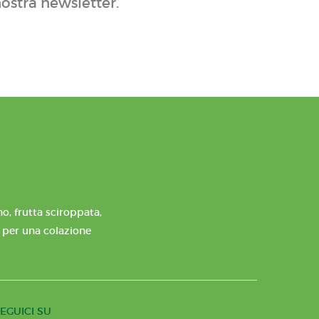
nostra newsletter.
o, frutta sciroppata,
e per una colazione
EGUICI SU