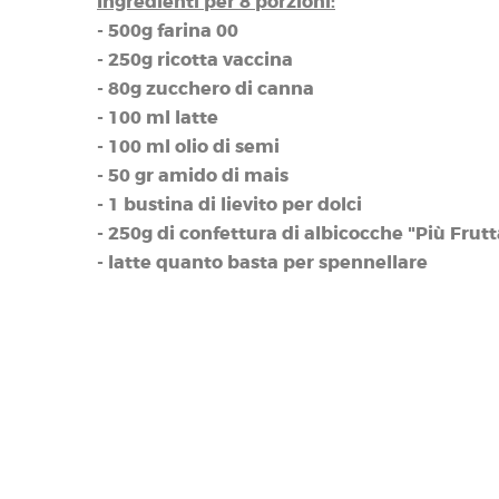
Ingredienti per 8 porzioni:
- 500g farina 00
- 250g ricotta vaccina
- 80g zucchero di canna
- 100 ml latte
- 100 ml olio di semi
- 50 gr amido di mais
- 1 bustina di lievito per dolci
- 250g di confettura di albicocche "Più Frutt
- latte quanto basta per spennellare