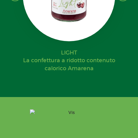
LIGHT
La confettura a ridotto contenuto
calorico Amarena