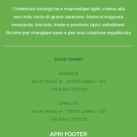
Confetture biologiche e marmellate light, crema alla
nocciola, torta di grano saraceno, frutta sciroppata,
mostarda, bisciola, miele e prodotti tipici valtellinesi.
Ricette per mangiare sano e per una colazione equilibrata
DOVE SIAMO
AZIENDA
via Al Ponte, 9 – 23030 Lovero – SO
+39 0342.770120
SPACCIO
via Al Ponte, 9 – 23030 Lovero – SO
+39 0342.770120
APRI FOOTER