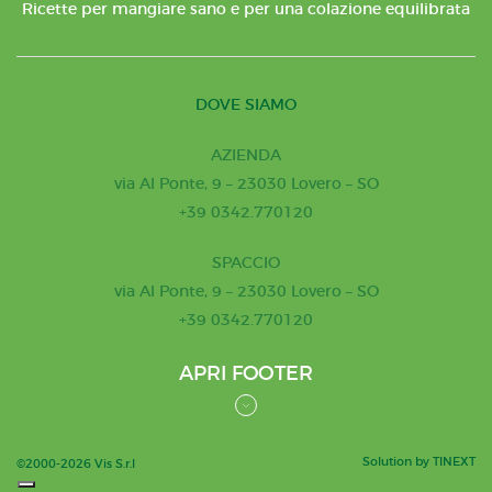
Ricette per mangiare sano e per una colazione equilibrata
DOVE SIAMO
AZIENDA
via Al Ponte, 9 – 23030 Lovero – SO
+39 0342.770120
SPACCIO
via Al Ponte, 9 – 23030 Lovero – SO
+39 0342.770120
APRI FOOTER
Solution by TINEXT
©2000-2026 Vis S.r.l