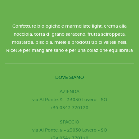
Confetture biologiche e marmellate light, crema alla
nocciola, torta di grano saraceno, frutta sciroppata,
mostarda, bisciola, miele e prodotti tipici valtellinesi.
Ricette per mangiare sano e per una colazione equilibrata
DOVE SIAMO
AZIENDA
via Al Ponte, 9 – 23030 Lovero – SO
+39 0342.770120
SPACCIO
via Al Ponte, 9 – 23030 Lovero – SO
+39 0342.770120