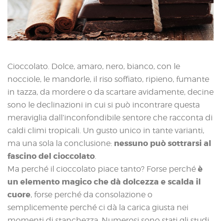
Cioccolato. Dolce, amaro, nero, bianco, con le
nocciole, le mandorle, il riso soffiato, ripieno, fumante
in tazza, da mordere o da scartare avidamente, decine
sono le declinazioni in cui si può incontrare questa
meraviglia dall’inconfondibile sentore che racconta di
caldi climi tropicali. Un gusto unico in tante varianti,
nessuno può sottrarsi al
ma una sola la conclusione:
fascino del cioccolato
.
è
Ma perché il cioccolato piace tanto? Forse perché
un elemento magico che dà dolcezza e scalda il
cuore
, forse perché da consolazione o
semplicemente perché ci dà la carica giusta nei
momenti di stanchezza. Numerosi sono stati gli studi