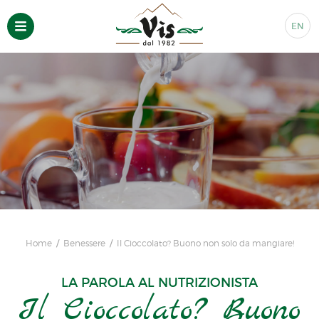
EN
Home
Benessere
Il Cioccolato? Buono non solo da mangiare!
LA PAROLA AL NUTRIZIONISTA
Il Cioccolato? Buono