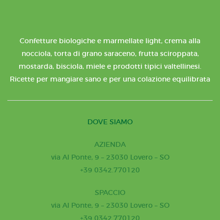
Confetture biologiche e marmellate light, crema alla
nocciola, torta di grano saraceno, frutta sciroppata,
mostarda, bisciola, miele e prodotti tipici valtellinesi.
Ricette per mangiare sano e per una colazione equilibrata
DOVE SIAMO
AZIENDA
via Al Ponte, 9 – 23030 Lovero – SO
+39 0342.770120
SPACCIO
via Al Ponte, 9 – 23030 Lovero – SO
+39 0342.770120