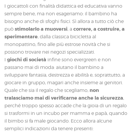
I giocattoli con finalità didattica ed educativa vanno
sempre bene, ma non esageriamo: il bambino ha
bisogno anche di sfoghi fisici. Sì allora a tutto ciò che
stimolarlo a muoversi
correre, a costruire, a
può
, a
sperimentare
, dalla classica bicicletta al
monopattino, fino alle più estrose novità che si
possono trovare nei negozi specializzati.
giochi di società
I
infine sono evergreen e non
passano mai di moda: aiutano il bambino a
sviluppare fantasia, destrezza e abilità e, soprattutto, a
giocare in gruppo, magari anche insieme ai genitori.
non
Quale che sia il regalo che scegliamo,
tralasciamo mai di verificarne anche la sicurezza
,
perché troppo spesso accade che la gioia di un regalo
si trasformi in un incubo per mamma e papà, quando
il bimbo si fa male giocando. Ecco allora alcune
semplici indicazioni da tenere presenti: