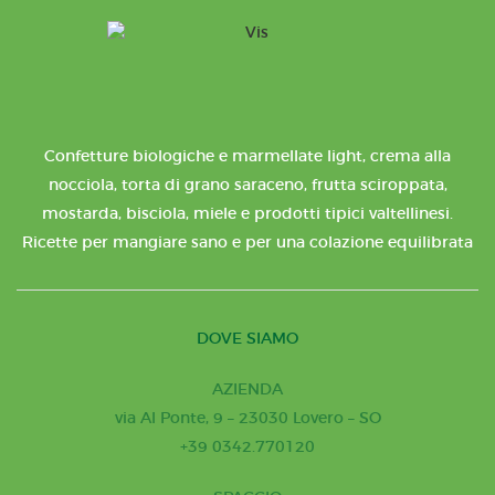
Confetture biologiche e marmellate light, crema alla
nocciola, torta di grano saraceno, frutta sciroppata,
mostarda, bisciola, miele e prodotti tipici valtellinesi.
Ricette per mangiare sano e per una colazione equilibrata
DOVE SIAMO
AZIENDA
via Al Ponte, 9 – 23030 Lovero – SO
+39 0342.770120