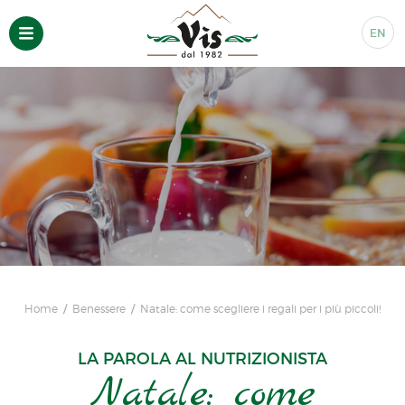
EN
Home
Benessere
Natale: come scegliere i regali per i più piccoli!
LA PAROLA AL NUTRIZIONISTA
Natale: come