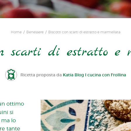
Home
Benessere
Biscotti con scarti di estratto e marmellata
on scarti di estratto e
Ricetta proposta da
Katia Blog I cucina con Frollina
 un ottimo
ini si
 ma lo
are tante