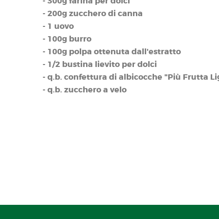
- 300g farina per dolci
- 200g zucchero di canna
- 1 uovo
- 100g burro
- 100g polpa ottenuta dall'estratto
- 1/2 bustina lievito per dolci
- q.b. confettura di albicocche "Più Frutta Li
- q.b. zucchero a velo