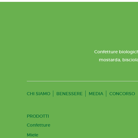
Confetture biologich
mostarda, bisciola
CHI SIAMO
BENESSERE
MEDIA
CONCORSO
PRODOTTI
Confetture
Miele