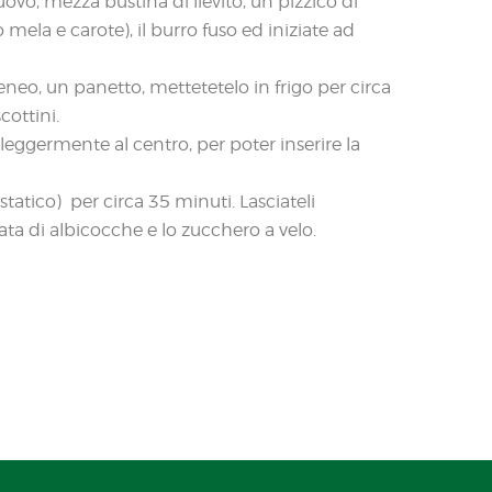
uovo, mezza bustina di lievito, un pizzico di
so mela e carote), il burro fuso ed iniziate ad
o, un panetto, mettetetelo in frigo per circa
cottini.
 leggermente al centro, per poter inserire la
statico) per circa 35 minuti. Lasciateli
ta di albicocche e lo zucchero a velo.