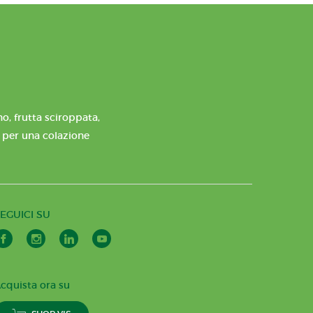
o, frutta sciroppata,
e per una colazione
EGUICI SU
cquista ora su