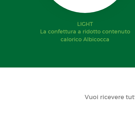
LIGHT
La confettura a ridotto contenuto
calorico Albicocca
Vuoi ricevere tut