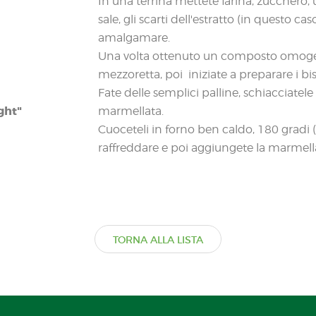
In una terrina mettete farina, zucchero, 
sale, gli scarti dell'estratto (in questo ca
amalgamare.
Una volta ottenuto un composto omogene
mezzoretta, poi iniziate a preparare i bis
Fate delle semplici palline, schiacciatele
ght"
marmellata.
Cuoceteli in forno ben caldo, 180 gradi (
raffreddare e poi aggiungete la marmella
TORNA ALLA LISTA