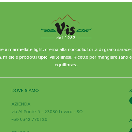
e e marmellate light, crema alla nocciola, torta di grano saracen
, miele e prodotti tipici valtellinesi. Ricette per mangiare sano 
equilibrata
DOVE SIAMO
S
AZIENDA
via Al Ponte, 9 – 23030 Lovero – SO
+39 0342.770120
A