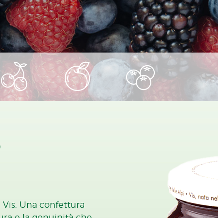
o
 Vis. Una confettura
ura e la genuinità che