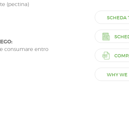
te (pectina)
SCHEDA 
SCHE
IEGO:
a e consumare entro
COMP
WHY WE 