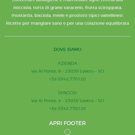
nocciola, torta di grano saraceno, frutta sciroppata,
mostarda, bisciola, miele e prodotti tipici valtellinesi.
Ricette per mangiare sano e per una colazione equilibrata
DOVE SIAMO
AZIENDA
via Al Ponte, 9 – 23030 Lovero – SO
+39 0342.770120
SPACCIO
via Al Ponte, 9 – 23030 Lovero – SO
+39 0342.770120
APRI FOOTER