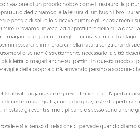
 coltivazione di un proprio hobby come il restauro, la pittura
oprattutto dedichiamoci alla lettura di un buon libro. Dura
te poco e di solito lo si ricava durante gli spostamenti su
mire. Proviamo invece ad approfittare della città deserta 
o, magari in un parco o meglio ancora vicino ad un lago 
er rinfrescarci e immergerci nella natura senza grandi spe
omobile: se non è strettamente necessario la città deserta 
n bicicletta, o magari anche sui pattini. In questo modo si
viglie della propria città, arrivando persino a scoprire che
le attività organizzate e gli eventi: cinema all'aperto, cors
i notte, musei gratis, concertini jazz, feste di apertura o d
.In estate gli eventi si moltiplicano e spesso sono anche gra
totale e sì al senso di relax che ci pervade quando diamo 