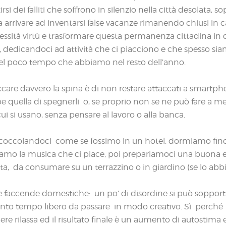
rsi dei falliti che soffrono in silenzio nella città desolata, sop
arrivare ad inventarsi false vacanze rimanendo chiusi in c
cessità virtù e trasformare questa permanenza cittadina in 
,
dedicandoci ad attività che ci piacciono e che spesso siam
el poco tempo che abbiamo nel resto dell’anno.
ccare davvero la spina è di non restare attaccati a smartp
e quella di spegnerli o, se proprio non se ne può fare a m
cui si usano, senza pensare al lavoro o alla banca.
 coccolandoci come se fossimo in un hotel: dormiamo fino a
iamo la musica che ci piace, poi prepariamoci una buona e
tta, da consumare su un terrazzino o in giardino (se lo abb
 faccende domestiche: un po’ di disordine si può sopport
nto tempo libero da passare in modo creativo. Sì perché
ere rilassa ed il risultato finale è un aumento di autostima e