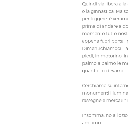
Quindi via libera alla
o la ginnastica. Ma s
per leggere è veramen
prima di andare a dor
momento tutto nostr
appena fuori porta, p
Dimentichiamoci l'aut
piedi, in motorino, i
palmo a palmo le mera
quanto credevamo.
Cerchiamo su internet 
monumenti illuminati d
rassegne e mercatini..
Insomma, no all’ozio 
amiamo.