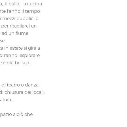
, il ballo, la cucina
nte l’anno il tempo
i mezzi pubblici o
per ritagliarci un
o ad un fiume
se.
in estate si gira a
 potranno esplorare
 è più bella di
i di teatro o danza,
i chiusura dei locali,
tuiti.
spazio a ciò che