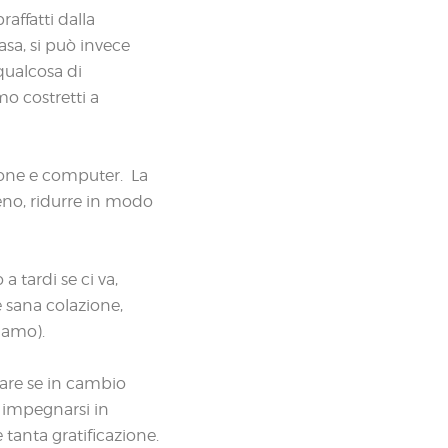
raffatti dalla
asa, si può invece
qualcosa di
o costretti a
hone e computer. La
eno, ridurre in modo
 tardi se ci va,
 sana colazione,
iamo).
are se in cambio
 impegnarsi in
 tanta gratificazione.