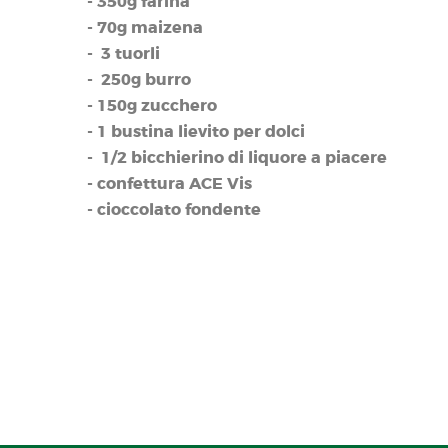
- 350g farina
- 70g maizena
- 3 tuorli
- 250g burro
- 150g zucchero
- 1 bustina lievito per dolci
- 1/2 bicchierino di liquore a piacere
- confettura ACE Vis
- cioccolato fondente