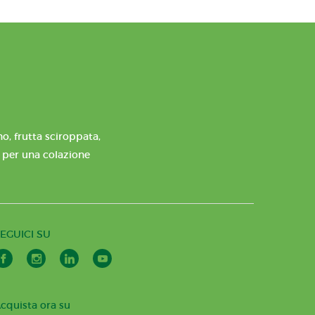
o, frutta sciroppata,
e per una colazione
EGUICI SU
cquista ora su