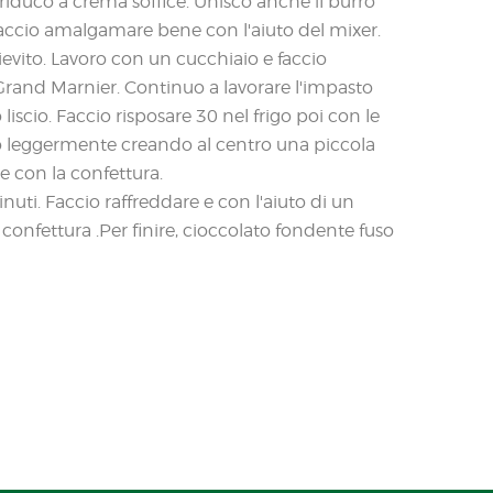
 riduco a crema soffice. Unisco anche il burro
ccio amalgamare bene con l'aiuto del mixer.
lievito. Lavoro con un cucchiaio e faccio
Grand Marnier. Continuo a lavorare l'impasto
iscio. Faccio risposare 30 nel frigo poi con le
co leggermente creando al centro una piccola
re con la confettura.
nuti. Faccio raffreddare e con l'aiuto di un
confettura .Per finire, cioccolato fondente fuso