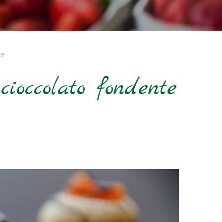
te
cioccolato fondente