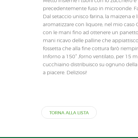
Metto insieme i tuorli con lo zucchero e
precedentemente fuso in microonde. Fa
Dal setaccio unisco farina, la maizena e 
aromatizzare con liquore, nel mio caso 
con le mani fino ad ottenere un panetto l
mani ricavo delle palline che appiattis
fossetta che alla fine cottura farò riempi
Inforno a 150° ,forno ventilato, per 15 mi
cucchiaino distribuisco su ognuno della 
a piacere. Deliziosi!
TORNA ALLA LISTA