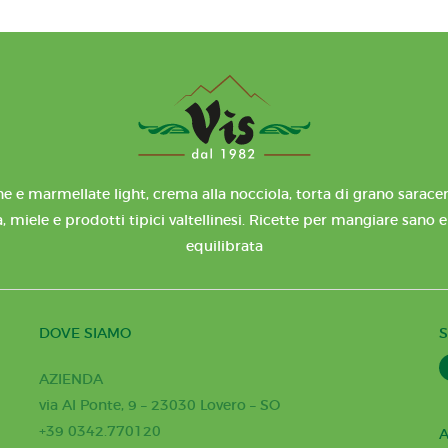
e e marmellate light, crema alla nocciola, torta di grano saracen
, miele e prodotti tipici valtellinesi. Ricette per mangiare sano 
equilibrata
DOVE SIAMO
S
AZIENDA
via Al Ponte, 9 – 23030 Lovero – SO
+39 0342.770120
A