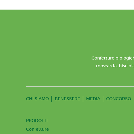
Confetture biologich
mostarda, bisciola
CHI SIAMO
BENESSERE
MEDIA
CONCORSO
PRODOTTI
Confetture