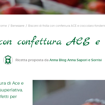
Home
Benessere
Biscotti di frolla con confettura ACE e cioccolato fonden
 con confettura ACE e 
Ricetta proposta da
Anna Blog Anna Sapori e Sorrisi
ura di Ace e
uperlativa,
fetti per