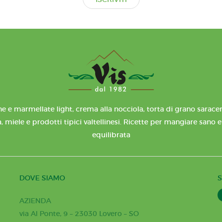
e e marmellate light, crema alla nocciola, torta di grano saracen
, miele e prodotti tipici valtellinesi. Ricette per mangiare sano 
equilibrata
DOVE SIAMO
S
AZIENDA
via Al Ponte, 9 – 23030 Lovero – SO