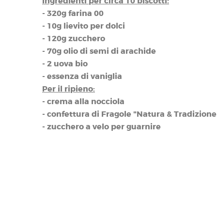
Ingredienti per circa 10 biscotti:
- 320g farina 00
- 10g lievito per dolci
- 120g zucchero
- 70g olio di semi di arachide
- 2 uova bio
- essenza di vaniglia
Per il ripieno:
- crema alla nocciola
- confettura di Fragole "Natura & Tradizione
- zucchero a velo per guarnire