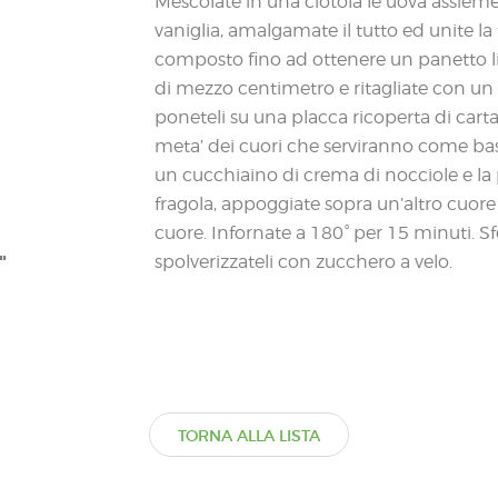
Mescolate in una ciotola le uova assieme 
vaniglia, amalgamate il tutto ed unite la fa
composto fino ad ottenere un panetto li
di mezzo centimetro e ritagliate con un 
poneteli su una placca ricoperta di cart
meta’ dei cuori che serviranno come base
un cucchiaino di crema di nocciole e la
fragola, appoggiate sopra un’altro cuore e
cuore. Infornate a 180° per 15 minuti. Sfor
"
spolverizzateli con zucchero a velo.
TORNA ALLA LISTA