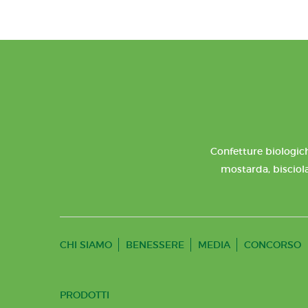
Confetture biologich
mostarda, bisciola
CHI SIAMO
BENESSERE
MEDIA
CONCORSO
PRODOTTI