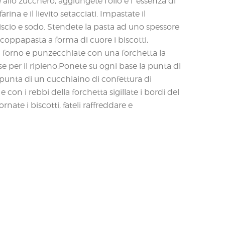
allo zucchero, aggiungete l’olio e l’ essenza di
rina e il lievito setacciati. Impastate il
scio e sodo. Stendete la pasta ad uno spessore
coppapasta a forma di cuore i biscotti,
a forno e punzecchiate con una forchetta la
 per il ripieno.Ponete su ogni base la punta di
 punta di un cucchiaino di confettura di
 con i rebbi della forchetta sigillate i bordi del
nate i biscotti, fateli raffreddare e