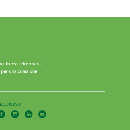
o, frutta sciroppata,
e per una colazione
EGUICI SU