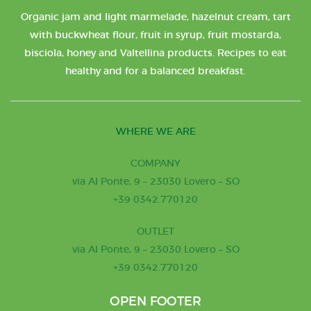
Organic jam and light marmelade, hazelnut cream, tart
with buckwheat flour, fruit in syrup, fruit mostarda,
bisciola, honey and Valtellina products. Recipes to eat
healthy and for a balanced breakfast.
WHERE WE ARE
COMPANY
via Al Ponte, 9 – 23030 Lovero – SO
+39 0342.770120
OUTLET
via Al Ponte, 9 – 23030 Lovero – SO
+39 0342.770120
OPEN FOOTER