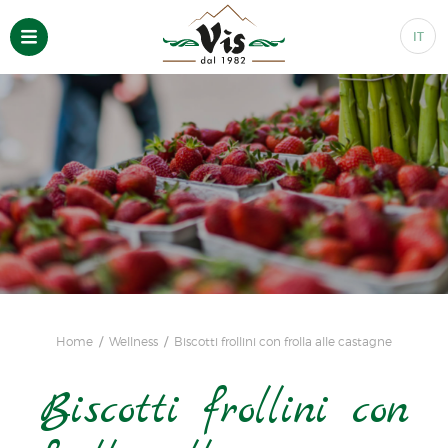
IT
Home
Wellness
Biscotti frollini con frolla alle castagne
Biscotti frollini con