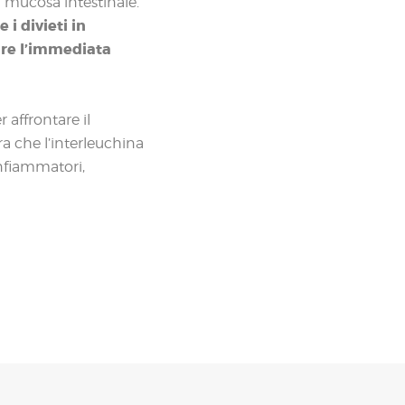
 mucosa intestinale.
i divieti in
are l’immediata
affrontare il
 che l’interleuchina
infiammatori,