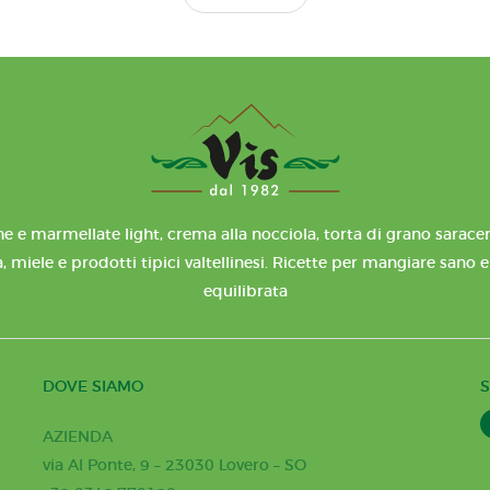
e e marmellate light, crema alla nocciola, torta di grano saracen
, miele e prodotti tipici valtellinesi. Ricette per mangiare sano 
equilibrata
DOVE SIAMO
S
AZIENDA
via Al Ponte, 9 – 23030 Lovero – SO