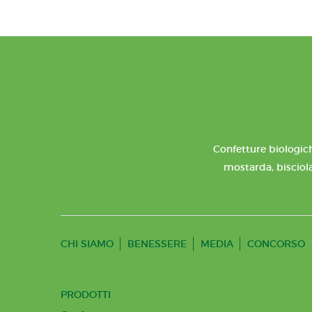
Confetture biologich
mostarda, bisciola
CHI SIAMO
BENESSERE
MEDIA
CONCORSO
PRODOTTI