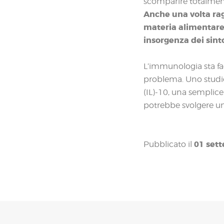
scomparire totalment
Anche una volta ragg
materia alimentare
insorgenza dei sint
L’immunologia sta fa
problema. Uno studio
(IL)-10, una semplic
potrebbe svolgere un 
01 set
Pubblicato il