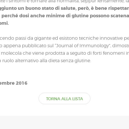
e i sintomi e tornare alla normalità, seppur lentamente, la
iunto un buono stato di salute, però, è bene rispettare 
 perché dosi anche minime di glutine possono scaten
omi.
cendo passi da gigante ed esistono tecniche innovative per 
 appena pubblicato sul “Journal of Immunology”, dimostra
e molecola che viene prodotta a seguito di forti fenomeni 
ruolo alternativo alla dieta senza glutine.
tembre 2016
TORNA ALLA LISTA