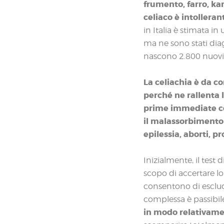
frumento, farro, kam
celiaco è intolleran
in Italia è stimata 
ma ne sono stati dia
nascono 2.800 nuovi
La celiachia è da c
perché ne rallenta l
prime immediate con
il malassorbimento è
epilessia, aborti, pr
Inizialmente, il test 
scopo di accertare lo
consentono di esclude
complessa è passibil
in modo relativam