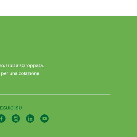
o, frutta sciroppata,
e per una colazione
EGUICI SU