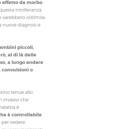
to affetto da morbo
 questa intolleranza
te sarebbero 400mila,
a nuove diagnosi e
ambini piccoli,
, al di là delle
so, a lungo andare
, convulsioni o
stino tenue allo
n invasivi che
alattia è
he è controllabile
e
per vedere