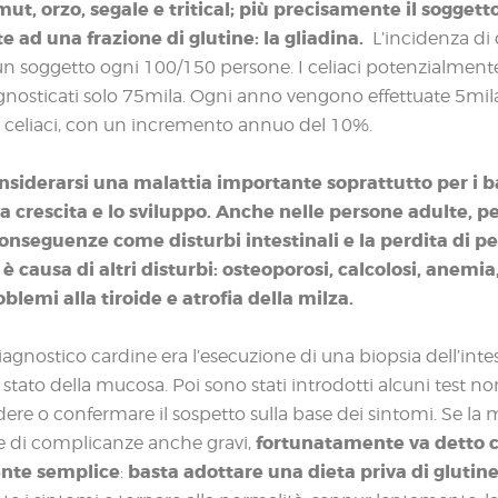
ut, orzo, segale e tritical; più precisamente il sogget
te ad una frazione di glutine: la gliadina.
L’incidenza di
in un soggetto ogni 100/150 persone. I celiaci potenzialmen
gnosticati solo 75mila. Ogni anno vengono effettuate 5mil
 celiaci, con un incremento annuo del 10%.
onsiderarsi una malattia importante soprattutto per i b
a crescita e lo sviluppo.
Anche nelle persone adulte, però
seguenze come disturbi intestinali e la perdita di pe
 causa di altri disturbi: osteoporosi, calcolosi, anemia
oblemi alla tiroide e atrofia della milza.
diagnostico cardine era l’esecuzione di una biopsia dell’inte
 stato della mucosa. Poi sono stati introdotti alcuni test no
re o confermare il sospetto sulla base dei sintomi. Se la m
fortunatamente va detto c
e di complicanze anche gravi,
ente semplice
basta adottare una dieta priva di glutin
: