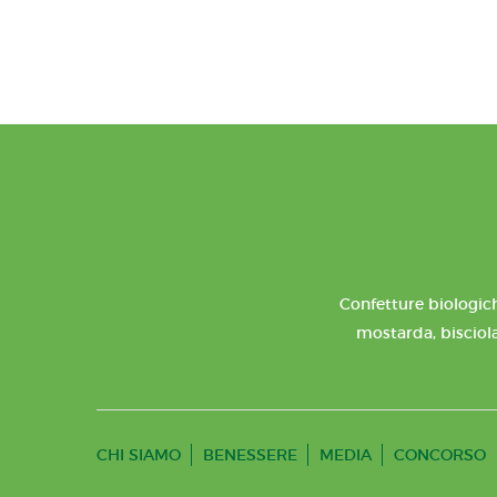
Confetture biologich
mostarda, bisciola
CHI SIAMO
BENESSERE
MEDIA
CONCORSO