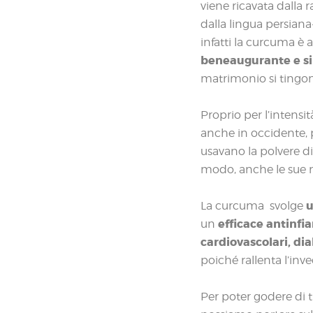
viene ricavata dalla 
dalla lingua persiana
infatti la curcuma è
beneaugurante e si
matrimonio si tingono
Proprio per l’intensi
anche in occidente, p
usavano la polvere d
modo, anche le sue n
u
La curcuma svolge
efficace antinf
un
cardiovascolari, dia
poiché rallenta l’inv
Per poter godere di t