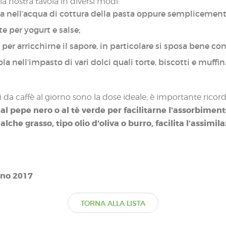
a nostra tavola in diversi modi:
 nell’acqua di cottura della pasta oppure semplicemente
e per yogurt e salse;
 per arricchirne il sapore, in particolare si sposa bene con
nell’impasto di vari dolci quali torte, biscotti e muffin
 da caffè al giorno sono la dose ideale; è importante rico
al pepe nero o al tè verde per facilitarne l'assorbimen
che grasso, tipo olio d'oliva o burro, facilita l’assimil
gno 2017
TORNA ALLA LISTA