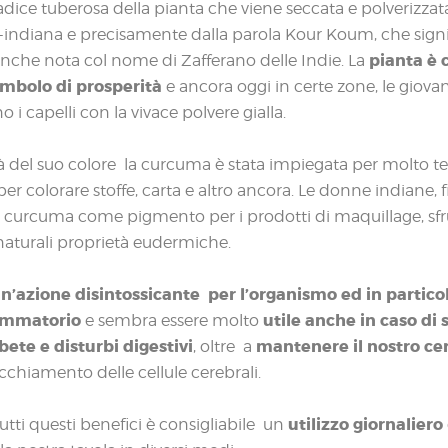
radice tuberosa della pianta che viene seccata e polverizzat
-indiana e precisamente dalla parola Kour Koum, che signif
pianta è 
 anche nota col nome di Zafferano delle Indie. La
mbolo di prosperità
e ancora oggi in certe zone, le giovan
 i capelli con la vivace polvere gialla.
tà del suo colore la curcuma è stata impiegata per molto te
er colorare stoffe, carta e altro ancora. Le donne indiane, 
i curcuma come pigmento per i prodotti di maquillage, sf
aturali proprietà eudermiche.
n’azione disintossicante per l’organismo ed in particol
iammatorio
utile anche in caso di 
e sembra essere molto
bete e disturbi digestivi
mantenere il nostro cer
, oltre a
ecchiamento delle cellule cerebrali.
utilizzo giornaliero
utti questi benefici è consigliabile un