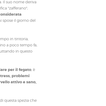
a. Il suo nome deriva
ica "zafferano";
considerata
i spose il giorno del
mpo in tintoria,
fino a poco tempo fa,
ruttando in questo
are per il fegato
; è
stress, problemi
vello attivo e sano,
di questa spezia che