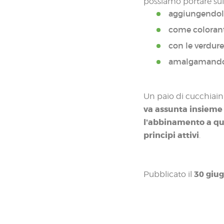
possiamo portare sull
aggiungendola
come colorant
con le verdure
amalgamandola 
Un paio di cucchiaini
va assunta insieme 
l'abbinamento a qual
principi attivi
.
30 giu
Pubblicato il