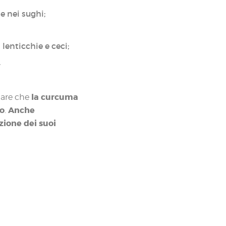
 nei sughi;
 lenticchie e ceci;
.
la curcuma
rdare che
to
Anche
.
azione dei suoi