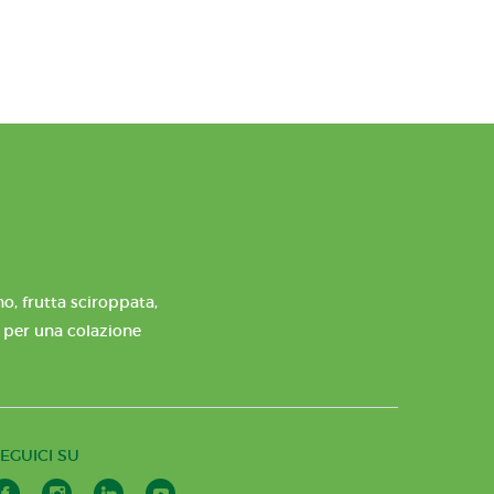
o, frutta sciroppata,
e per una colazione
EGUICI SU