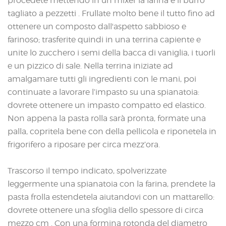
procedete mettendo in un mixer la farina e il burro
tagliato a pezzetti . Frullate molto bene il tutto fino ad
ottenere un composto dall'aspetto sabbioso e
farinoso; trasferite quindi in una terrina capiente e
unite lo zucchero i semi della bacca di vaniglia, i tuorli
e un pizzico di sale. Nella terrina iniziate ad
amalgamare tutti gli ingredienti con le mani, poi
continuate a lavorare l’impasto su una spianatoia:
dovrete ottenere un impasto compatto ed elastico.
Non appena la pasta rolla sarà pronta, formate una
palla, copritela bene con della pellicola e riponetela in
frigorifero a riposare per circa mezz’ora.
Trascorso il tempo indicato, spolverizzate
leggermente una spianatoia con la farina, prendete la
pasta frolla estendetela aiutandovi con un mattarello:
dovrete ottenere una sfoglia dello spessore di circa
mezzo cm . Con una formina rotonda del diametro