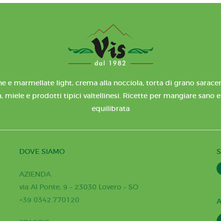
e e marmellate light, crema alla nocciola, torta di grano saracen
, miele e prodotti tipici valtellinesi. Ricette per mangiare sano 
equilibrata
DOVE SIAMO
S
AZIENDA
via Al Ponte, 9 – 23030 Lovero – SO
+39 0342.770120
A