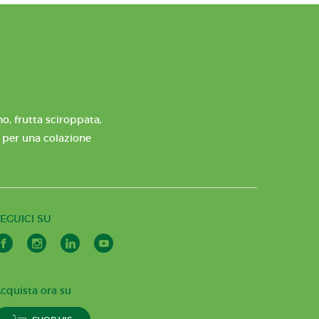
o, frutta sciroppata,
e per una colazione
EGUICI SU
cquista ora su