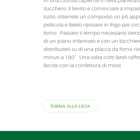
In una ciotola capiente o nella planetaria 
zucchero, il lievito e cominciare a impas
tutto, otterrete un composto un pò appi
pellicola e fatelo riposare in frigo per ci
forno. Passato il tempo necessario stende
di un piano infarinato e con un bicchier
distribuiteli su di una placca da forno ri
minuti a 180°. Una volta cotti fateli raff
farcite con la confettura di more.
TORNA ALLA LISTA