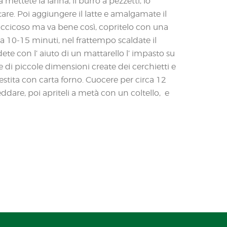
mettete la farina, il burro a pezzetti, lo
tare. Poi aggiungere il latte e amalgamate il
ccicoso ma va bene così, copritelo con una
rca 10-15 minuti, nel frattempo scaldate il
te con l’ aiuto di un mattarello l’ impasto su
e di piccole dimensioni create dei cerchietti e
vestita con carta forno. Cuocere per circa 12
reddare, poi apriteli a metà con un coltello, e