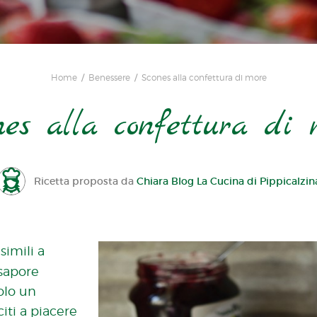
Home
Benessere
Scones alla confettura di more
nes alla confettura di 
Ricetta proposta da
Chiara Blog La Cucina di Pippicalzin
simili a
 sapore
olo un
iti a piacere