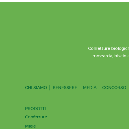
Confetture biologich
mostarda, bisciola
CHI SIAMO
BENESSERE
MEDIA
CONCORSO
PRODOTTI
Confetture
Miele