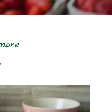
more
a