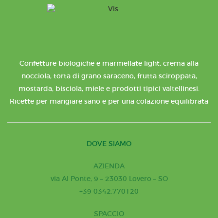
Confetture biologiche e marmellate light, crema alla
nocciola, torta di grano saraceno, frutta sciroppata,
mostarda, bisciola, miele e prodotti tipici valtellinesi.
Ricette per mangiare sano e per una colazione equilibrata
DOVE SIAMO
AZIENDA
via Al Ponte, 9 – 23030 Lovero – SO
+39 0342.770120
SPACCIO